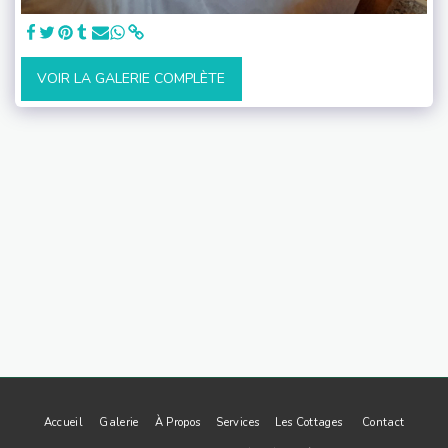
VOIR LA GALERIE COMPLÈTE
Accueil
Galerie
À Propos
Services
Les Cottages
Contact